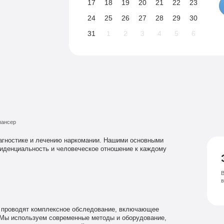
17
18
19
20
21
22
23
24
25
26
27
28
29
30
31
1
2
3
4
5
6
пансер
агностике и лечению наркомании. Нашими основными
иденциальность и человеческое отношение к каждому
В
проводят комплексное обследование, включающее
 Мы используем современные методы и оборудование,