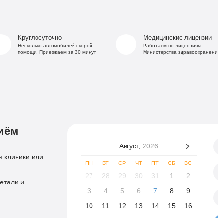
Круглосуточно
Медицинские лицензии
Несколько автомобилей скорой
Работаем по лицензиям
помощи. Приезжаем за 30 минут
Министерства здравоохранени
иём
Август,
2026
 клиники или
ПН
ВТ
СР
ЧТ
ПТ
СБ
ВС
27
28
29
30
31
1
2
етали и
3
4
5
6
7
8
9
10
11
12
13
14
15
16