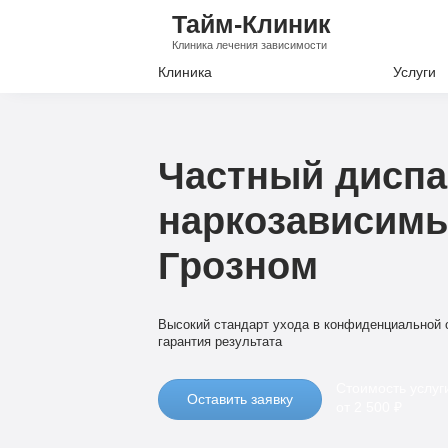
Тайм-Клиник
Клиника лечения зависимости
Клиника
Услуги
Лечение А
Лечение Н
Частный диспа
Вывод из з
наркозависимы
Кодировани
Грозном
Наркологи
Психиатри
Высокий стандарт ухода в конфиденциальной о
гарантия результата
Стоимость услуг
Оставить заявку
от 2 500 ₽