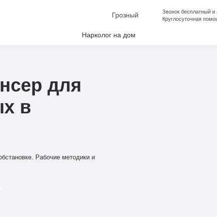
Звонок бесплатный и
Грозный
Круглосуточная помо
Нарколог на дом
лкоголизма
аркомании
нсер для
апоя
х в
е от Алкоголизма
ческая помощь
ческая помощь
бстановке. Рабочие методики и
и