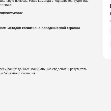
циальную помощь. Наша команда специалистов будет вас
овлению.
сопровождение
В
ием методов когнитивно-поведенческой терапии
сех ваших данных. Ваши личные сведения и результаты
м без вашего согласия.